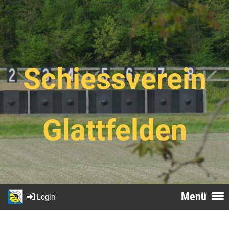
Schiessverein
Glattfelden
Menü
Login