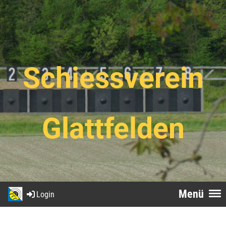
Schiessverein
Glattfelden
Menü
Login