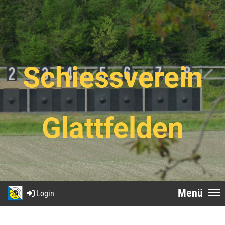
Schiessverein
Glattfelden
Menü
Login