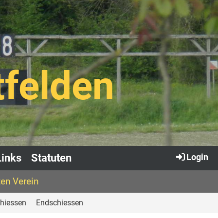
tfelden
Links
Statuten
Login
en Verein
hiessen
Endschiessen