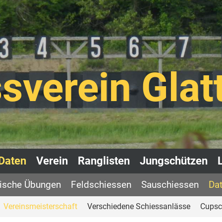
sverein Glat
Daten
Verein
Ranglisten
Jungschützen
rische Übungen
Feldschiessen
Sauschiessen
Dat
Vereinsmeisterschaft
Verschiedene Schiessanlässe
Cupsc