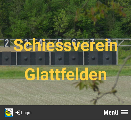
Schiessverein
Glattfelden
Menü
Login