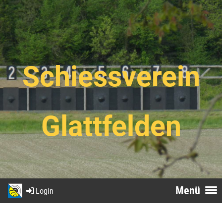
Schiessverein
Glattfelden
Menü
Login